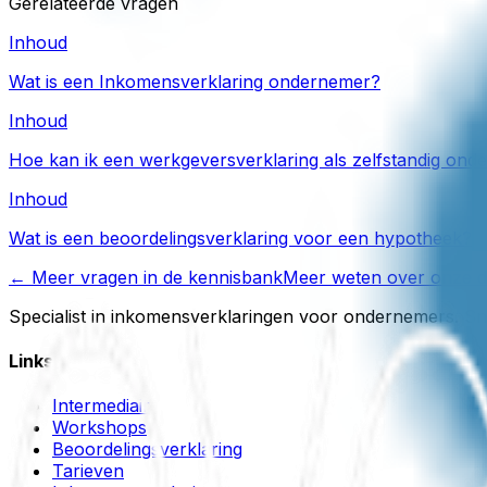
Gerelateerde vragen
Inhoud
Wat is een Inkomensverklaring ondernemer?
Inhoud
Hoe kan ik een werkgeversverklaring als zelfstandig on
Inhoud
Wat is een beoordelingsverklaring voor een hypotheek?
← Meer vragen in de kennisbank
Meer weten over onze d
Specialist in inkomensverklaringen voor ondernemers. Sne
Links
Intermediair
Workshops
Beoordelingsverklaring
Tarieven