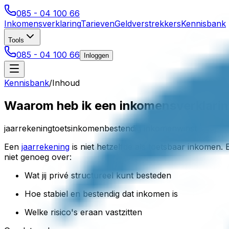
085 - 04 100 66
Inkomensverklaring
Tarieven
Geldverstrekkers
Kennisbank
Tools
085 - 04 100 66
Inloggen
Kennisbank
/
Inhoud
Waarom heb ik een inkomensverklaring
jaarrekening
toetsinkomen
bestendig inkomen
winst
Een
jaarrekening
is niet hetzelfde als toetsbaar inkomen.
niet genoeg over:
Wat jij privé structureel kunt besteden
Hoe stabiel en bestendig dat inkomen is
Welke risico's eraan vastzitten