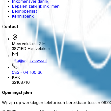
Inkomensverklaring
Bepalen zakelijk inkomen
Begrippenlijst
Kennisbank
Contact
Meerveldlaan 2 M
3871ED
Hoevelaken
info@overviewz.nl
085 - 04 100 66
KVK
32168716
Openingstijden
Wij zijn op werkdagen telefonisch bereikbaar tussen 09:0