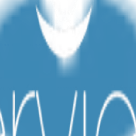
dernemer aanvragen?
ienst?
l, betrouwbaar en geaccepteerd door vrijwel alle geldvers