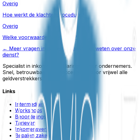
Overig
Hoe werkt de klachtenprocedure?
Overig
Welke voorwaarden gelden er?
← Meer vragen in de kennisbank
Meer weten over onze
dienst?
Specialist in inkomensverklaringen voor ondernemers.
Snel, betrouwbaar en geaccepteerd door vrijwel alle
geldverstrekkers.
Links
Intermediair
Workshops
Beoordelingsverklaring
Tarieven
Inkomensverklaring
Bepalen zakelijk inkomen