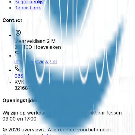
Begrippenlijst
Kennisbank
Contact
Meerveldlaan 2 M
3871ED
Hoevelaken
info@overviewz.nl
085 - 04 100 66
KVK
32168716
Openingstijden
Wij zijn op werkdagen telefonisch bereikbaar tussen
09:00 en 17:00.
©
2026
overviewz. Alle rechten voorbehouden.