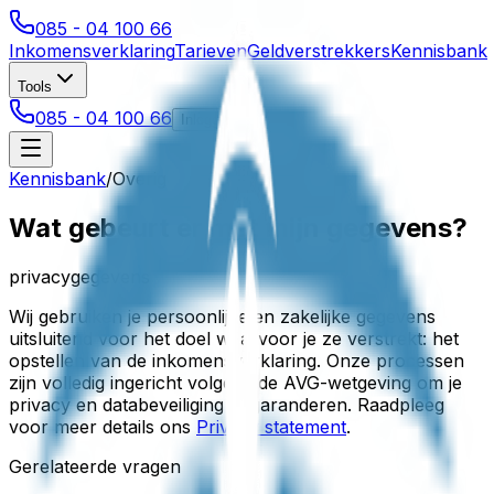
085 - 04 100 66
Inkomensverklaring
Tarieven
Geldverstrekkers
Kennisbank
Tools
085 - 04 100 66
Inloggen
Kennisbank
/
Overig
Wat gebeurt er met mijn gegevens?
privacy
gegevens
Wij gebruiken je persoonlijke en zakelijke gegevens
uitsluitend voor het doel waarvoor je ze verstrekt: het
opstellen van de inkomensverklaring. Onze processen
zijn volledig ingericht volgens de AVG-wetgeving om je
privacy en databeveiliging te garanderen. Raadpleeg
voor meer details ons
Privacy statement
.
Gerelateerde vragen