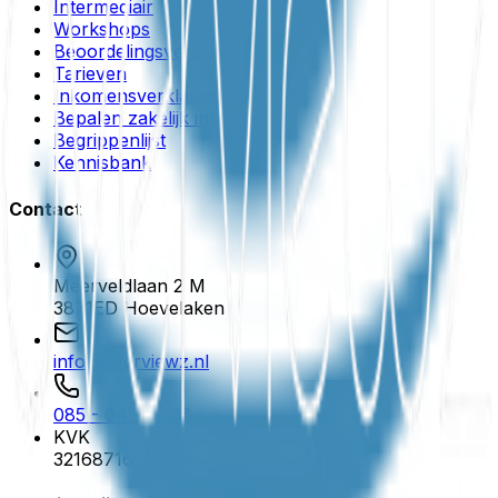
Intermediair
Workshops
Beoordelingsverklaring
Tarieven
Inkomensverklaring
Bepalen zakelijk inkomen
Begrippenlijst
Kennisbank
Contact
Meerveldlaan 2 M
3871ED
Hoevelaken
info@overviewz.nl
085 - 04 100 66
KVK
32168716