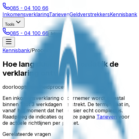
085 - 04 100 66
Inkomensverklaring
Tarieven
Geldverstrekkers
Kennisbank
Tools
085 - 04 100 66
Inloggen
Kennisbank
/
Proces
Hoe lang duurt het voordat ik de
verklaring ontvang?
doorlooptijd
snelheid
proces
Een inkomensverklaring ondernemer wordt meestal
binnen 1 tot 3 werkdagen verstrekt. De termijn gaat in,
vanaf het moment dat het dossier echt compleet is.
Raadpleeg de indicaties op onze pagina
Tarieven
voor
de actuele richtlijnen per pakket.
Gerelateerde vragen