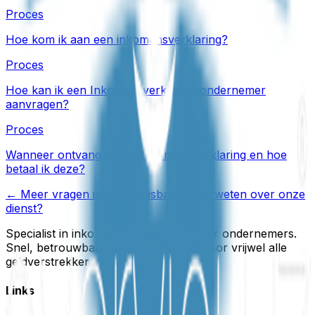
Proces
Hoe kom ik aan een inkomensverklaring?
Proces
Hoe kan ik een Inkomensverklaring ondernemer
aanvragen?
Proces
Wanneer ontvang ik mijn inkomensverklaring en hoe
betaal ik deze?
← Meer vragen in de kennisbank
Meer weten over onze
dienst?
Specialist in inkomensverklaringen voor ondernemers.
Snel, betrouwbaar en geaccepteerd door vrijwel alle
geldverstrekkers.
Links