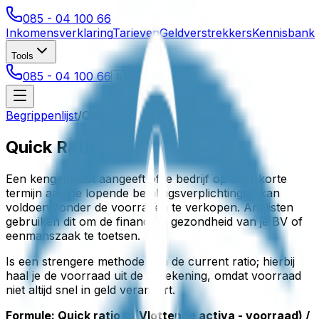
085 - 04 100 66
Inkomensverklaring
Tarieven
Geldverstrekkers
Kennisbank
Tools
085 - 04 100 66
Inloggen
Begrippenlijst
/
Quick Ratio
Quick Ratio
Een kengetal dat aangeeft of je bedrijf op zeer korte
termijn aan de lopende betalingsverplichtingen kan
voldoen zonder de voorraden te verkopen. Analisten
gebruiken dit om de financiële gezondheid van je BV of
eenmanszaak te toetsen.
Is een strengere methode dan de current ratio; hierbij
haal je de voorraad uit de berekening, omdat voorraad
niet altijd snel in geld verandert.
Formule: Quick ratio = (Vlottende activa - voorraad) /