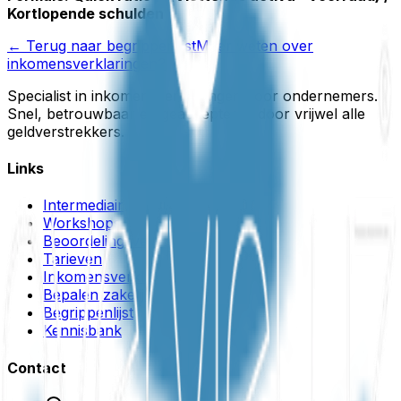
Kortlopende schulden
← Terug naar begrippenlijst
Meer weten over
inkomensverklaringen?
Specialist in inkomensverklaringen voor ondernemers.
Snel, betrouwbaar en geaccepteerd door vrijwel alle
geldverstrekkers.
Links
Intermediair
Workshops
Beoordelingsverklaring
Tarieven
Inkomensverklaring
Bepalen zakelijk inkomen
Begrippenlijst
Kennisbank
Contact