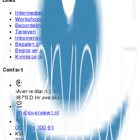
Links
Intermediair
Workshops
Beoordelingsverklaring
Tarieven
Inkomensverklaring
Bepalen zakelijk inkomen
Begrippenlijst
Kennisbank
Contact
Meerveldlaan 2 M
3871ED
Hoevelaken
info@overviewz.nl
085 - 04 100 66
KVK
32168716