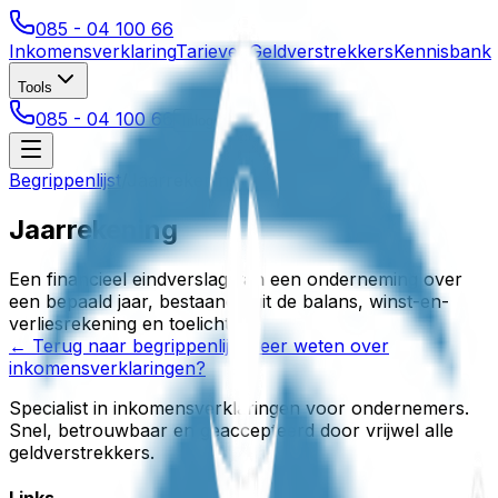
085 - 04 100 66
Inkomensverklaring
Tarieven
Geldverstrekkers
Kennisbank
Tools
085 - 04 100 66
Inloggen
Begrippenlijst
/
Jaarrekening
Jaarrekening
Een financieel eindverslag van een onderneming over
een bepaald jaar, bestaande uit de balans, winst-en-
verliesrekening en toelichting.
← Terug naar begrippenlijst
Meer weten over
inkomensverklaringen?
Specialist in inkomensverklaringen voor ondernemers.
Snel, betrouwbaar en geaccepteerd door vrijwel alle
geldverstrekkers.